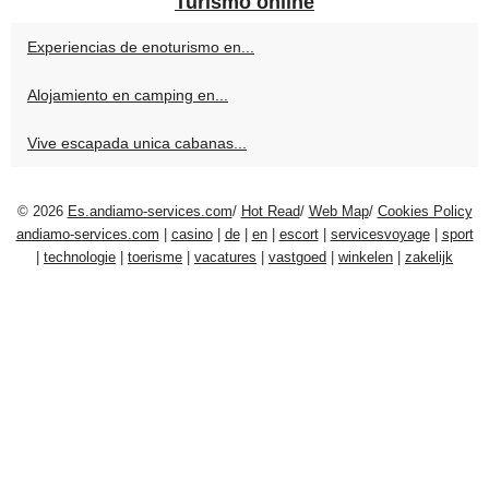
Turismo online
Experiencias de enoturismo en...
Alojamiento en camping en...
Vive escapada unica cabanas...
© 2026
Es.andiamo-services.com
/
Hot Read
/
Web Map
/
Cookies Policy
andiamo-services.com
|
casino
|
de
|
en
|
escort
|
servicesvoyage
|
sport
|
technologie
|
toerisme
|
vacatures
|
vastgoed
|
winkelen
|
zakelijk