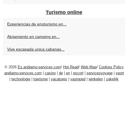
Turismo online
Experiencias de enoturismo en...
Alojamiento en camping en...
Vive escapada unica cabanas...
© 2026
Es.andiamo-services.com
/
Hot Read
/
Web Map
/
Cookies Policy
andiamo-services.com
|
casino
|
de
|
en
|
escort
|
servicesvoyage
|
sport
|
technologie
|
toerisme
|
vacatures
|
vastgoed
|
winkelen
|
zakelijk